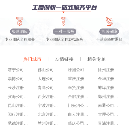
极速响应
一对一服务
售后保障
专业团队全程服务
专业团队全程1对1服务
不满意随时退款
热门城市
友情链接
相关专题
济宁公司注册
佛山公司注册
株洲公司注册
徐州注册公司
淄博公司注册
大连公司注册
重庆注册公司
金华注册公司
长沙注册公司
青岛公司注册
奉贤注册公司
蚌埠注册公司
滨海公司注册
西安注册公司
合肥注册公司
郑州注册公司
昆山注册公司
宁波注册公司
门头沟公司注册
南通公司注册
闵行注册公司
北京注册公司
白云注册公司
大理公司注册
承德注册公司
兰州注册公司
肇庆公司注册
青浦注册公司