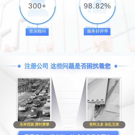
300
+
98.82
%
资深顾问
服务好评率
注册公司 这些问题是否困扰着您
东奔西跑 费时费事
资料太多 杂乱无章