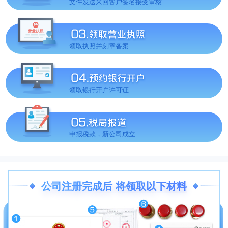
文件发送来回客户签名接受审核
领取执照并刻章备案
领取银行开户许可证
申报税款，新公司成立
公司注册完成后 将领取以下材料