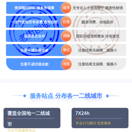
资深顾问团队 服务有保障
无专业人士咨询帮忙 随意性较强
一次性告知所有收费 透明合理
隐形消费、坐地起价
全国政企合作
团队办理流程繁杂 没有规范
注册不成功退全款
注册结果无保障、规模小
注册不成功退全款
注册结果无保障、规模小
服务站点 分布各一二线城市
覆盖全国地一二线城
7X24h
专业1V1顾问 优质服务
市
分公司及服务站点