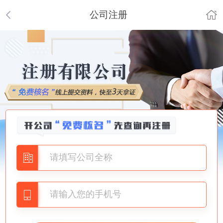
公司注册
董女士
135****2079
查询:
（闵行市魔***有限公司）
不可注册
梁先生
132****9953
查询:
（闵行市风***有限公司）
不可注册