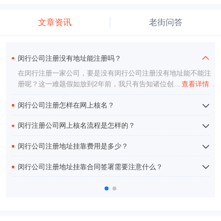
文章资讯
老街问答
闵行公司注册没有地址能注册吗？
注册公司流程有哪些？
在闵行注册一家公司，要是没有闵行公司注册没有地址能不能注
注册公司的流程有多少？麻不麻烦？
册呢？这一难题假如放到2年前，我只有告知诸位创业者，沒有注
...
...
查看详情
查看详情
册地址，在是注册不上闵行公司的。可是现如今放开了注册地址
闵行公司注册怎样在网上核名？
公司注册有哪些流程方法？
的限定，沒有地址，都是能够注册闵行公司的。
注册闵行公司网上查名怎么弄?针对许多人而言，应对五花八门
闵行注册公司网上核名流程是怎样的？
的闵行公司，不清楚这种闵行公司是不是可以信赖，是不是可
以最该创建协作关联。这种闵行公司究竟是当之无愧，還是信
近期发觉许多人在检索网上注册闵行公司流程，网编考虑到了
闵行公司注册地址挂靠费用是多少？
誉极差，他们的经营是否是合理合法的，還是不法的
一下，决策为大伙儿梳理一套详细网上注册闵行公司流程表，
今日先教你实际操作怎样在网上核名。文中是文图融合多加表
闵行公司注册离不开地址挂靠，有关地址挂靠问题，许多创业
闵行公司注册地址挂靠合同签署需要注意什么？
明的。
人并不是掌握，因而文中期望根据对闵行公司地址挂靠服务的
详解，重中之重表明闵行公司地址挂靠的流程，费用，常见问
核查确定：到本地工商局查寻其工商登记材料并参观考察其闵
题等，让创业人们迅速掌握地址挂靠这一服务主题内容，迅速
行公司注册状况，明确其真实有效；签合同务必盖章另一方公
创立自身的闵行公司。
司公章、合同专用章。合同另一方除盖章公司章、章外，要亲
笔签名。