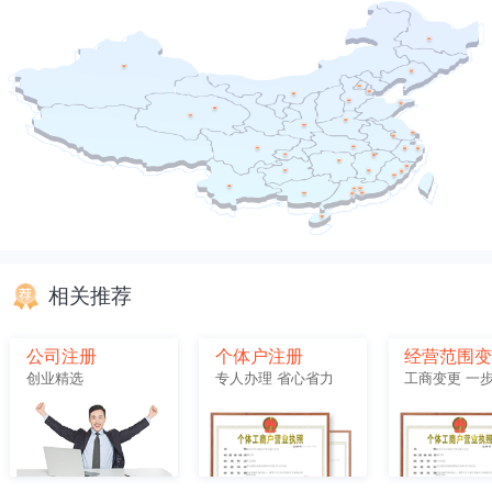
相关推荐
公司注册
个体户注册
经营范围
创业精选
专人办理 省心省力
工商变更 一