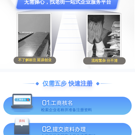
无需操心，找老街一站式企业服务平台
不了解标注 延误创业
流程繁杂 分不清
仅需五步 快速注册
检索企业名称并准备注册资料