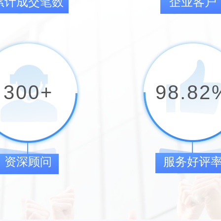
累计成交笔数
企业客户
300
+
98.82
资深顾问
服务好评