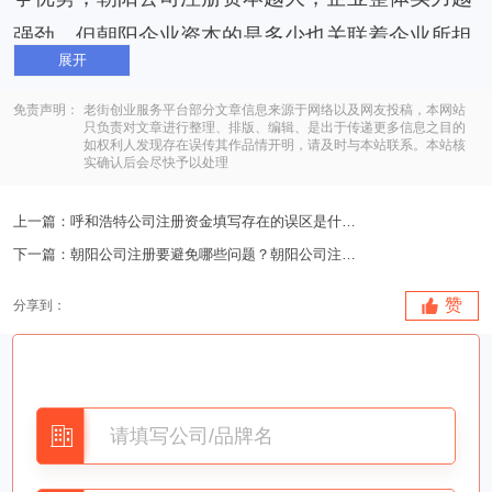
强劲，但朝阳企业资本的是多少也关联着企业所担
展开
负的义务尺寸，此外，朝阳注册外资公司申请注册
资本尽管都是认缴制，但还要依据规定立即交纳。
免责声明：
老街创业服务平台部分文章信息来源于网络以及网友投稿，本网站
只负责对文章进行整理、排版、编辑、是出于传递更多信息之目的
如权利人发现存在误传其作品情开明，请及时与本站联系。本站核
外资企业注册对朝阳公司注册资本的规定：
实确认后会尽快予以处理
（1）2006年1月1日以前开设的外国投资企
上一篇：
呼和浩特公司注册资金填写存在的误区是什么？呼和浩特..
业，境外投资者分期付款缴纳出资的，第一期出资
下一篇：
朝阳公司注册要避免哪些问题？朝阳公司注册要避免什么..
不可低于境外投资者认缴出资额出资额的15%，并
理应在外资企业企业企业营业执照颁发之日起90日
赞
分享到：
内缴清，最终一期出资理应在企业营业执照颁发之
日起３年之内缴清。
（2）2006年1月1日以后开设的外国投资企业（含