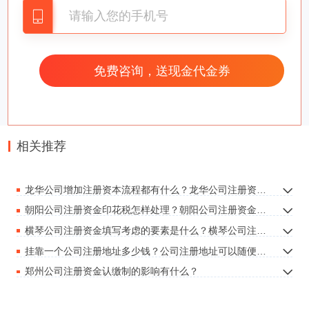
一人有限公司），境外投资者一次性缴纳所有出资
的，理应在企业创立之日起六个月内缴清；分期付
款缴纳的，初次出资额不可小于其认缴出资额出资
额的百分之十五，也不可小于法律规定的申请注册
资本最少额度，并理应在企业创立之日起三个月内
缴清，其余部分的出资理应在企业创立之日起二年
相关推荐
内缴清。
（3）别的法律法规、行政规章规定公司股东理应
龙华公司增加注册资本流程都有什么？龙华公司注册资本有什么要求吗？
在企业创立时缴纳所有出资的，从其规定。
朝阳公司注册资金印花税怎样处理？朝阳公司注册资金印花税如何处理？
朝阳公司注册资本的认缴出资额時间也是相对
横琴公司注册资金填写考虑的要素是什么？横琴公司注册资金填写焦虑的要素是怎样的？
的规定，朝阳企业要在规定的時间内进行交纳，必
挂靠一个公司注册地址多少钱？公司注册地址可以随便写吗？
须留意的是企业要在申请注册前就明确好自身所需
郑州公司注册资金认缴制的影响有什么？
申请注册的资本数量，不可以过多或过少，以防对