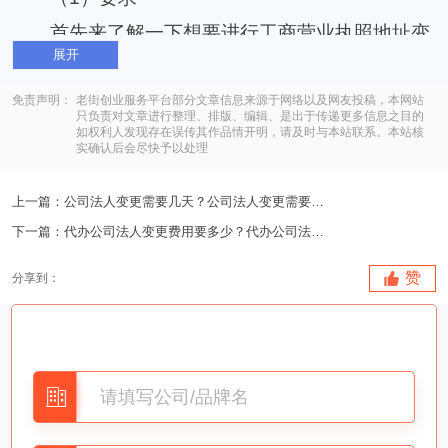
首先来了解一下想要进行工商营业执照地址变
展开
更需要符合怎样的要求。一般情况下要求并不是特
别高，只要公司是正常运营的，而且法人没有违法
免责声明：
老街创业服务平台部分文章信息来源于网络以及网友投稿，本网站
只负责对文章进行整理、排版、编辑、是出于传递更多信息之目的
如权利人发现存在误传其作品情开明，请及时与本站联系。本站核
违纪的行为，都可以进行地址的变更。除此之外，
实确认后会尽快予以处理
变更地址还有一定的要求，如果变更的是省内的地
上一篇：
公司法人变更需要几天？公司法人变更需要提前准备的材..
址，那么具体的标准就不会太高，但是如果变更的
下一篇：
代办公司法人变更费用要多少？代办公司法人变更的费用..
是省外的地址，就需要提高要求和标准。因此各位
在明确变更之前，最好能够知道自己具体变更的是
赞
分享到：
什么，同时了解到变更需要走怎样的流程。以上就
是相关要求的简单介绍。
（
2
）注意点