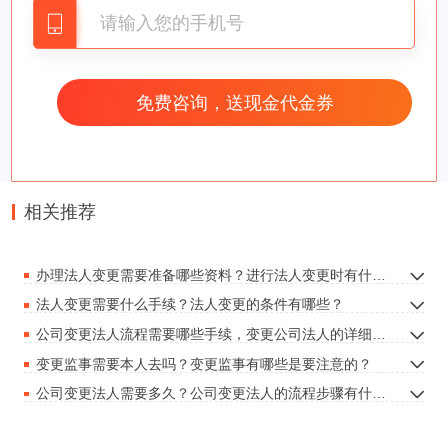
了解了工商营业执照地址变更的具体要求之后
来了解一下，在变更过程中需要处理的一些点，首
先是代理公司的寻找，一定要找到符合自己心意的
公司，最好能够找到性价比比较高的代理公司，其
次需要在变更之前了解自己是否是符合相应要求
的，只有符合要求才可以进行公司地址的变更，最
相关推荐
后在材料准备方面一定要非常细心，千万不要造成
材料的遗漏，从而导致整体办事效率的降低，这样
办理法人变更需要准备哪些资料？进行法人变更时有什么要求吗？
可能会影响后续的相关业务，从而最终导致公司整
法人变更需要什么手续？法人变更的条件有哪些？
体的运营情况。
公司变更法人流程需要哪些手续，变更公司法人的详细流程和所需手续
变更监事需要本人去吗？变更监事有哪些是要注意的？
（
3
）总结
公司变更法人需要多久？公司变更法人的流程步骤有什么？
上文主要围绕公司地址变更进行了简单的讲