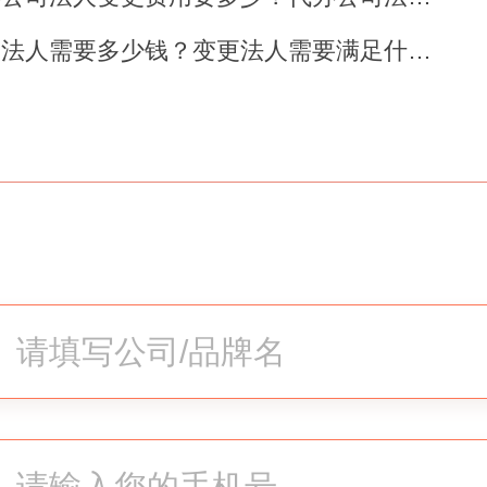
相连。
变更法人需要多少钱？变更法人需要满足什么条件吗？
个人独资企业可以变更法人吗？
要说明的是，个人独资企业也可
，只不过变更过程和相关手续比
没有固定资产，为了避免缴税，
偿转让；如果企业有固定资产就