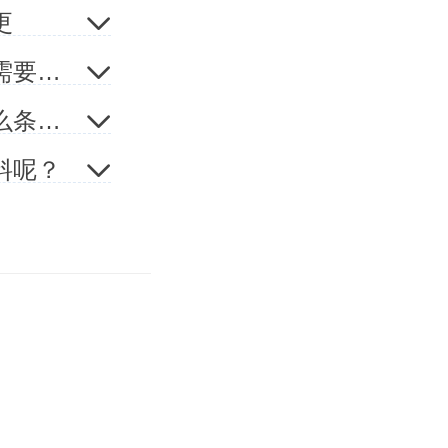
更
转让。这
法人代表变更后的责任有什么？法人代表变更后还需要承担什么责任吗？
法人代表变更要多少天
权转让的
公司变更法人需要什么资料？公司变更法人需要什么条件？
让。比如
料呢？
按增值部
可以赚个
机构来做价
需要交比