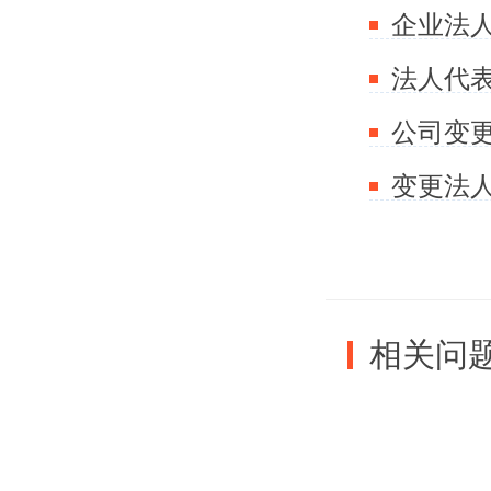
企业法
通常有三
里不存在
交易赚到
变更法
说高于市
分缴税。
相关问
50-100
值评估，