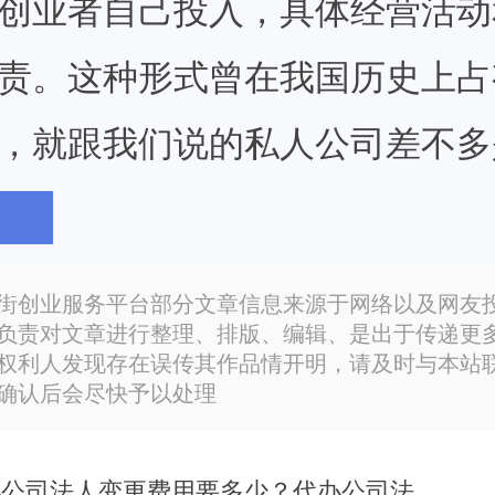
创业者自己投入，具体经营活动
责。这种形式曾在我国历史上占
，就跟我们说的私人公司差不多
要优点是企业资产所有权、控制
权高度统一，这有利于保守与企
街创业服务平台部分文章信息来源于网络以及网友
负责对文章进行整理、排版、编辑、是出于传递更
的秘密，有利于业主个人创业精
权利人发现存在误传其作品情开明，请及时与本站
确认后会尽快予以处理
业主自负盈亏和对企业的债务负
经营好坏同业主个人的经济利益
代办公司法人变更费用要多少？代办公司法人变更的费用..