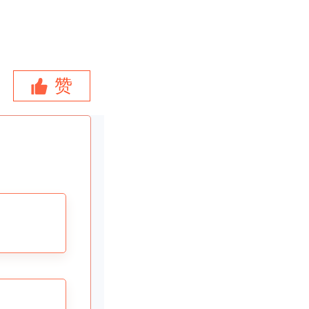
赞
以进行法
较麻烦，
一般企业
需要议