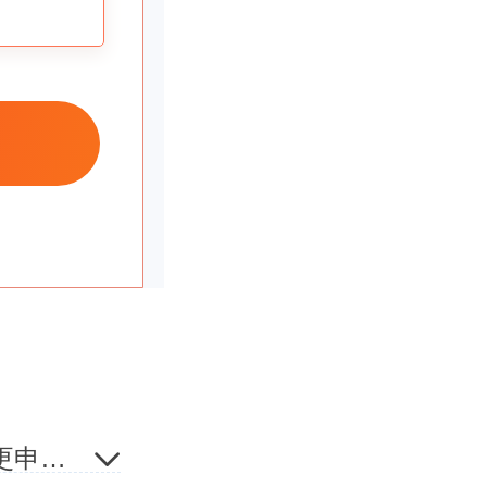
太高都不
？
部门办理
转让协议
初十万块
法人代表变更申请书是什么？怎么填写法人代表变更申请书？
对外贸易经营者备案登
时候你们