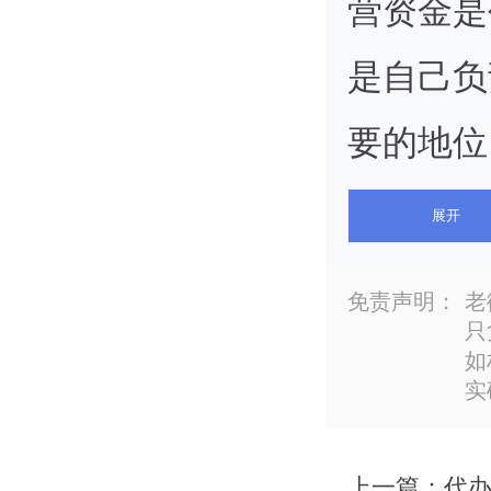
营资金是
是自己负
要的地位
质。其主
展开
权、收益
免责声明：
老
只
发展有关
如
实
扬。企业
任，企业
上一篇：