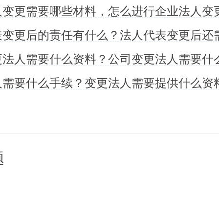
人变更需要哪些材料，怎么进行企业法人变
种方式协议转让：第一种是平价
增值税，因为你没有因为这个股
钱。第二种是拍脑袋溢价协议转
人需要什么手续？变更法人需要提供什么资
场价格，这个时候转让人就需要
第三种，比如说你这个公司每年
题
万。你们请一个足够权威的审计
比如说估值为
500
万，那么你就