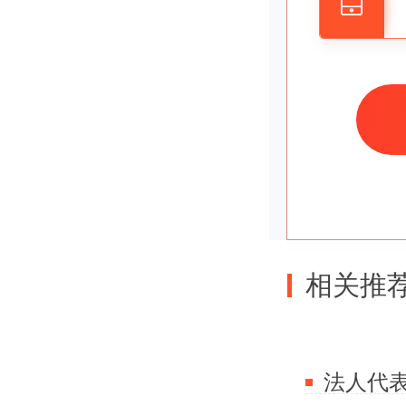
价，根据
行。
二、
和正
过程中的
相关推
收取一定
成立的，