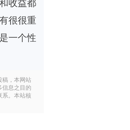
和收益都
有很很重
是一个性
权、经营
业经营和
投稿，本网站
多信息之目的
神的发
联系。本站核
无限责
乃至身家