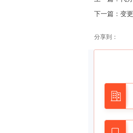
性命紧密
下一篇：
分享到：
一、
首先
人的变更
如果企业
都是做无