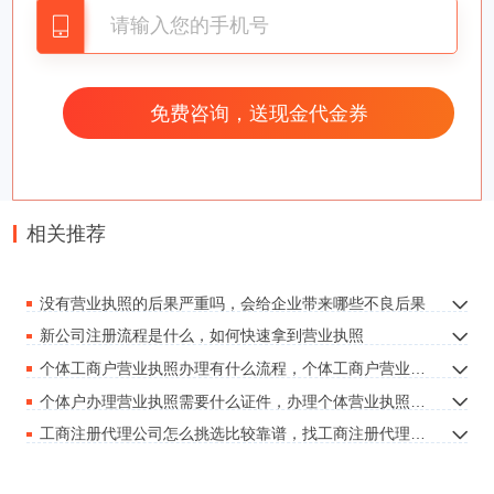
够多了解一些申请营业执照多少钱的问题，在对相
关知识有了一定的了解以后我们能够确认自己是否
具备经营的资格以及相关能力问题。想要了解具体
有多少钱那么我们就应该清楚究竟有哪些办理营业
执照的方式。
相关推荐
没有营业执照的后果严重吗，会给企业带来哪些不良后果
就像我们在办理所证件的情况下加急证件跟一般办
新公司注册流程是什么，如何快速拿到营业执照
理价格上是有着一定的差别的，毕竟时间不同，那
个体工商户营业执照办理有什么流程，个体工商户营业执照办理要准备什么材料
么我们可以按照时间的长短来决定自己是否需要办
个体户办理营业执照需要什么证件，办理个体营业执照所需的证件材料
理加急的营业执照。但是比较统一的是两者之间的
工商注册代理公司怎么挑选比较靠谱，找工商注册代理公司要注意什么事情
价格一般都不会差别太大，这价格方面还是比较低