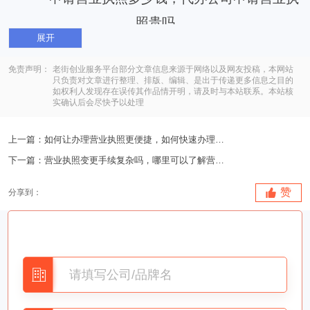
展开
申请营业执照多少钱是作为在办理营业执照过
免责声明：
老街创业服务平台部分文章信息来源于网络以及网友投稿，本网站
只负责对文章进行整理、排版、编辑、是出于传递更多信息之目的
如权利人发现存在误传其作品情开明，请及时与本站联系。本站核
程当中比较重要的一个疑问。毕竟价格多少影响还
实确认后会尽快予以处理
是比较大的，尤其是对于一些比较小的个体户来
上一篇：
如何让办理营业执照更便捷，如何快速办理营业执照？
说，如果价格太高，将会对于他们的办理以及后续
下一篇：
营业执照变更手续复杂吗，哪里可以了解营业执照变更手..
的经营产生一定的影响。
赞
分享到：
当手头资金不是太过充足办理资金太贵的情况
很容易造成一些其它的困扰问题，很多人都希望能