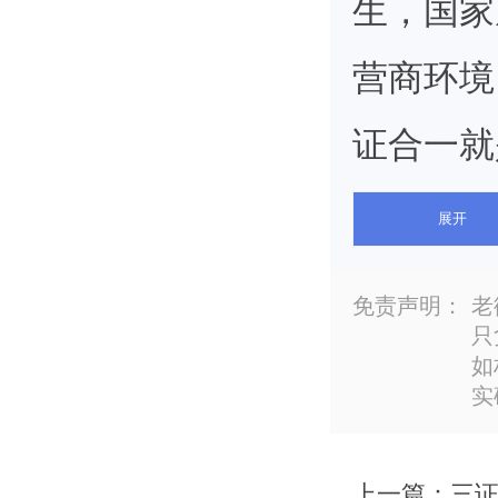
生，国家
营商环境
证合一就
是国家体
展开
题跟大家
免责声明：
老
只
如
实
一、三证
三证
上一篇：