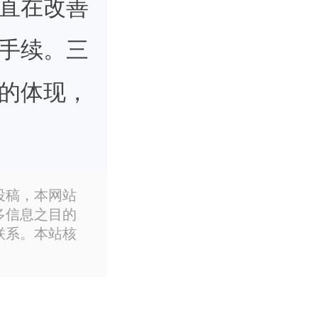
直在改善
手续。三
的体现，
就这个问
投稿，本网站
多信息之目的
联系。本站核
分城市都