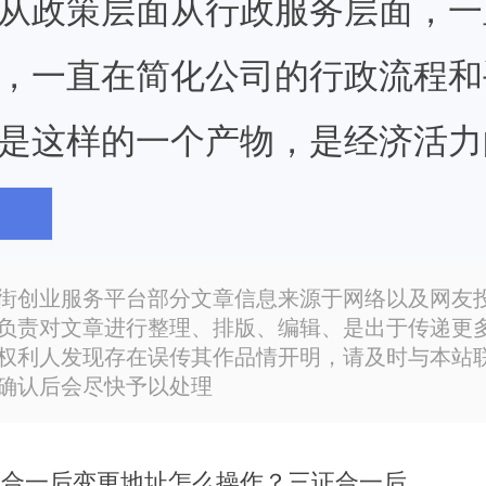
从政策层面从行政服务层面，一
，一直在简化公司的行政流程和
是这样的一个产物，是经济活力
恤民情真心办实事的体现。本文
分享一下。
街创业服务平台部分文章信息来源于网络以及网友
负责对文章进行整理、排版、编辑、是出于传递更
权利人发现存在误传其作品情开明，请及时与本站
确认后会尽快予以处理
合一
合一国家推行很多年了，在大部
三证合一后变更地址怎么操作？三证合一后变更地址需要..