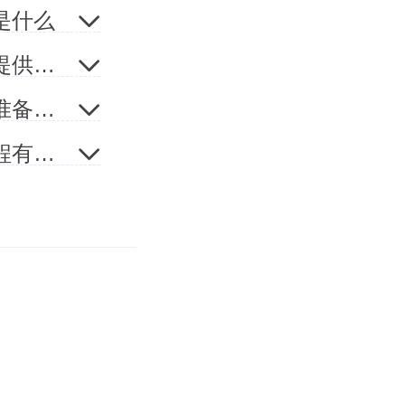
是什么
证。同样
公司办理三证合一的流程是什么？办理三证合一要提供哪些资料？
办理三证合一需要什么
窗口即可
办理三证合一去哪里办理？去办理三证合一之前要准备哪些东西？
来说政府
工商变更是什么意思，工商变更所需材料及变更流程有哪些
独多跑几
的小伙伴