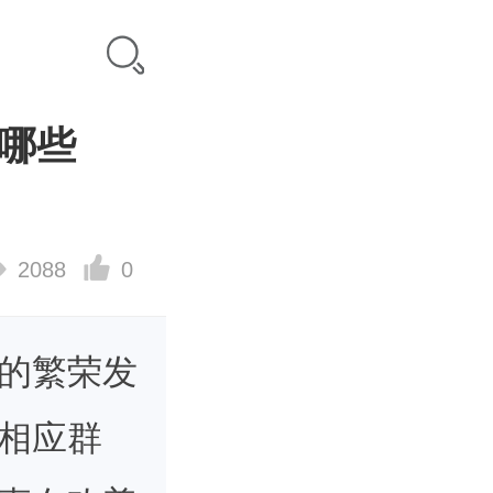
哪些
2088
0
的繁荣发
相应群