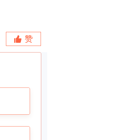
叫什么
体的就是
赞
发的三个
机构代码
一次申
证件，这
。