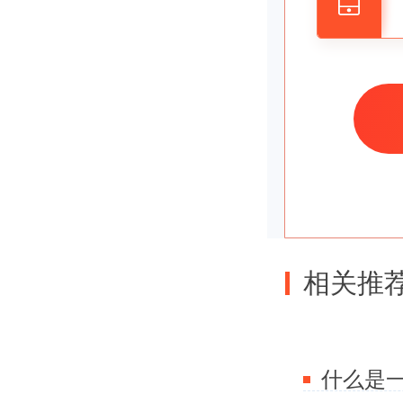
二、五证
随着
多，给每
量，就会
让企业公
相关推
效率，所
什么是
证合一的