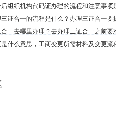
一后组织机构代码证办理的流程和注意事项
包括社会保险登记证和统计登记
一次申请，有关部门在柜台一个
，最后统一核发下证。对于企业
务是黑盒子状态，企业不需要单
大大缩短企业的办理时间。
题
合一后叫什么证
？相信看完本文