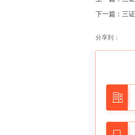
得到了极
下一篇：
证
？这个
分享到：
将过去企
证件整合
证、税务
请，然后
一个证件