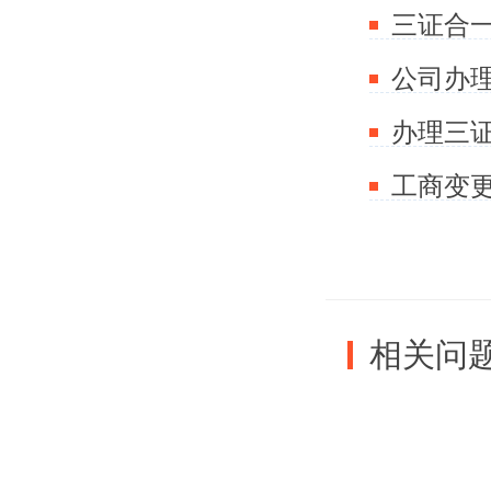
三证合
以外，还
的，企业
全部受理
后面的服
个部门，
相关问
三证