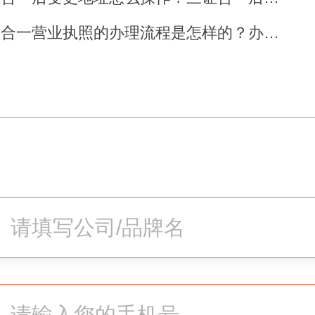
大范围的落地实施，
三证合一后
三证合一营业执照的办理流程是怎样的？办理三证合一需..
问题对于他们来说不算事儿。具
业必须办理的、多个不同单位核
到一起统一下发，即原来的组织
登记证和营业执照三合一，企业
有关部门合并若干信息核发一个
就是企业合法存在和经营的证明