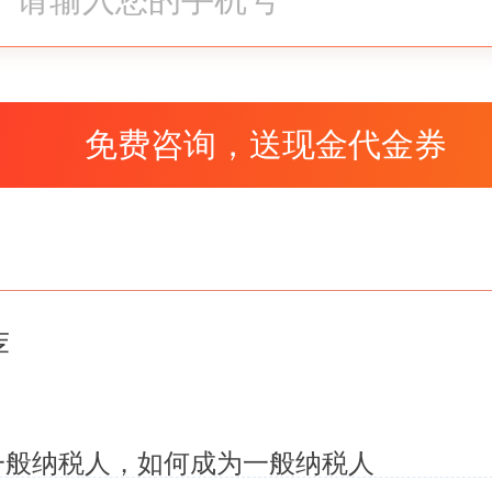
合一
互联网、物联网的兴起，经济体
一家企业公司减轻一天两天的行
给整个社会减轻相当大的一部分
司专注自身业务发展，从而显著
荐
以国家和有关部门还在不遗余力
一般纳税人，如何成为一般纳税人
政策落地。具体的五证除了以上