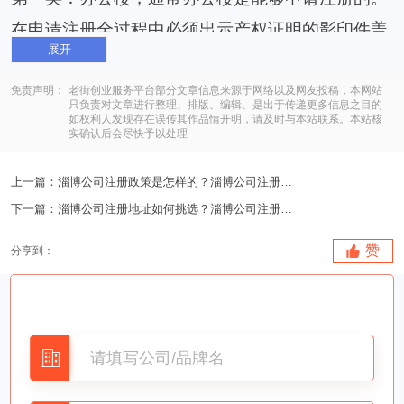
在申请注册全过程中必须出示产权证明的影印件盖
展开
章产权年限公司公章、《公司变更登记申请报告》
经营地页盖章产权年限公司公章，和租用人与小区
免责声明：
老街创业服务平台部分文章信息来源于网络以及网友投稿，本网站
只负责对文章进行整理、排版、编辑、是出于传递更多信息之目的
如权利人发现存在误传其作品情开明，请及时与本站联系。本站核
业主或是物业管理签定的租赁合同正本，这类地址
实确认后会尽快予以处理
不用独特的程序。
上一篇：
淄博公司注册政策是怎样的？淄博公司注册政策是如何的..
第二类：商业服务用地；区别房子用途是不是
下一篇：
淄博公司注册地址如何挑选？淄博公司注册地址怎样挑选..
为商业行为的。关键是看房屋产权证上房子整体规
划用的途特性，倘若商业服务或办公室主要用途可
赞
分享到：
立即应用。
产权年限企业为业主的：房本详细的一整套影印件
上每个页面常有房屋产权人的签名；《公司设立登