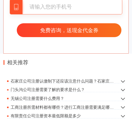
记申请书》经营地页由房屋所有权人签名；租用人
和业主签定的租赁协议正本。
第三类：居民楼；住宅楼别称民宅，就是说供大家
定居的地方。如今政府部门早已放宽政策，能够用
住宅楼来注册申请详细地址。但是必须历经一整套
详细的办理手续才能够得到居委会的盖章。
相关推荐
公司注册地址的挑选上，公司务必要留意的难
题有2个，1个是企业自身 的业务流程对注册地址
石家庄公司注册认缴制下还应该注意什么问题？石家庄公司注册认缴制下还应该注意哪些问题？
的规定，例如一些业务流程只有在近郊区申请注
门头沟公司注册需要了解的要求是什么？
册，一些务必在市区这些，下一个就是说注册地址
无锡公司注册需要什么费用？
的现行政策规定了，这2个必须充分考虑。
工商注册所需材料都有哪些？进行工商注册需要满足哪些条件呢？
有限责任公司注册资本最低限额是多少
企业的公司注册地址最有将会是企业运营销户的地