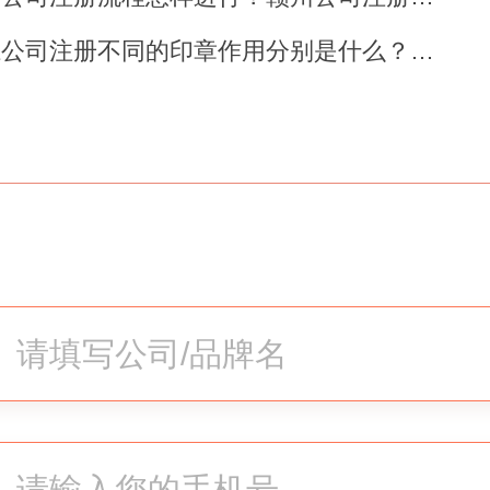
镇江公司注册不同的印章作用分别是什么？镇江公司注册..
公司名称不容易起
名称来讲，并不会太难，但是许
。其最关键缘故是所愿意起名字
复。人们在开展企业核名以前最
您公司名字是不是能够用，谨慎
难。或许，假如您不清楚应当如