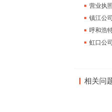
营业执
常简单的
第三难、
许多
虹口公
由于沒有
之，我觉
相关问
办公楼或
适公司注