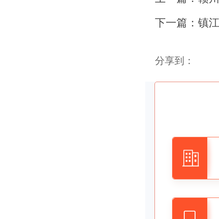
知识。
下一篇：
第一难、
分享到：
针对公司
在了这关
求或是反
寻一下下
关不会太