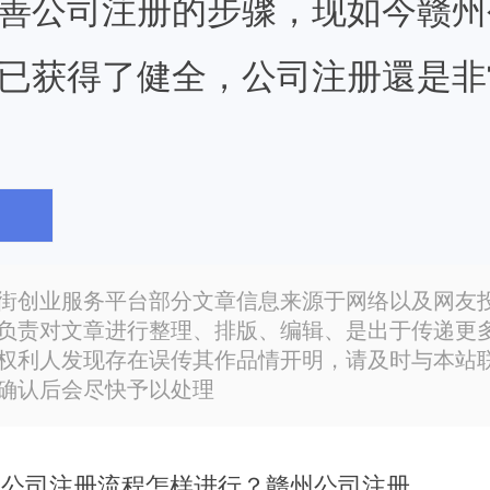
善公司注册的步骤，现如今赣州
已获得了健全，公司注册還是非
州公司注册的那时候到处碰壁由
街创业服务平台部分文章信息来源于网络以及网友
负责对文章进行整理、排版、编辑、是出于传递更
沒有搞好充裕的提前准备，对公
权利人发现存在误传其作品情开明，请及时与本站
确认后会尽快予以处理
沒有掌握，磨刀不误砍柴工、工
司注册以前必须要多掌握某些有
赣州公司注册流程怎样进行？赣州公司注册流程如何进行..