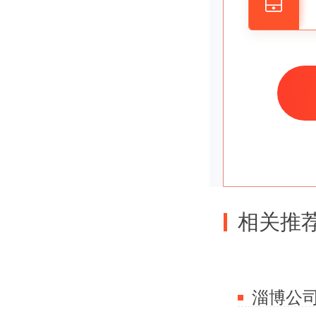
够资询一
第二
许多人到
也不会是
份验证了
相关推
公司注册
于要是有