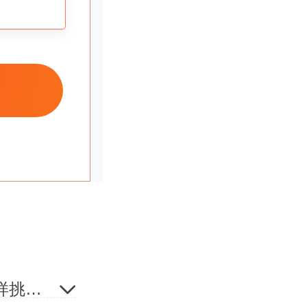
，我觉得
人本人身
功，造成
太难，由
淄博公司注册地址如何挑选？淄博公司注册地址怎样挑选？
册還是非