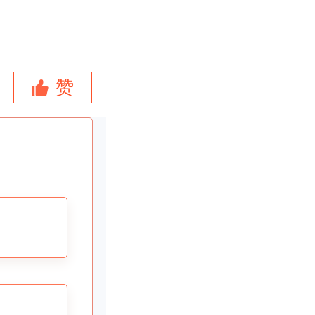
赞
多人却卡
不符合要
好是先查
挑选，这
何做，能