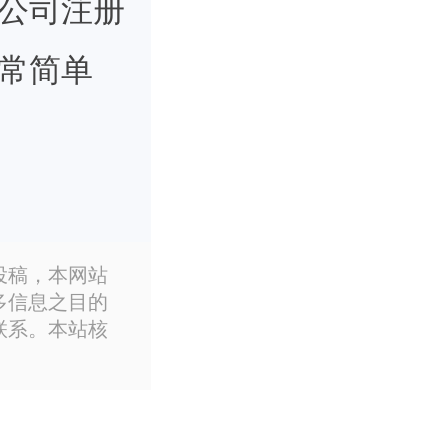
公司注册
常简单
于在公司
投稿，本网站
多信息之目的
司注册有
联系。本站核
欲善其
关的专业