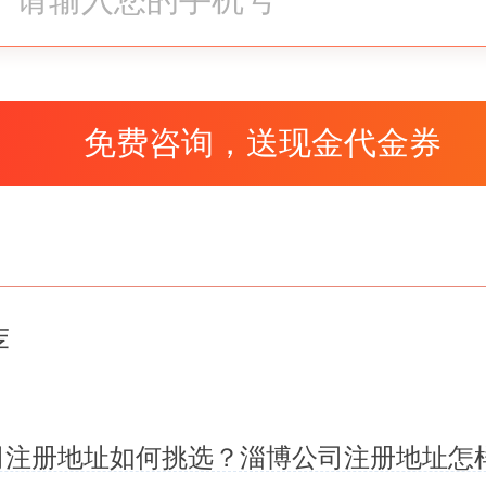
下下网上客服工作人员。
难、本人身份验证数次失败
公司注册都面临1个挺大的困难
啥困难——本人身份验证。许多
一个半月，但還是不可以取得成
荐
時间大大的加長。这关也并不会
技术专业具体指导开展，公司注