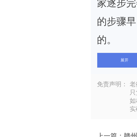
家逐步完
的步骤早
的。
展开
往往在赣
免责声明：
老
只
注册以前
如
实
关的问题
事，在公
上一篇：