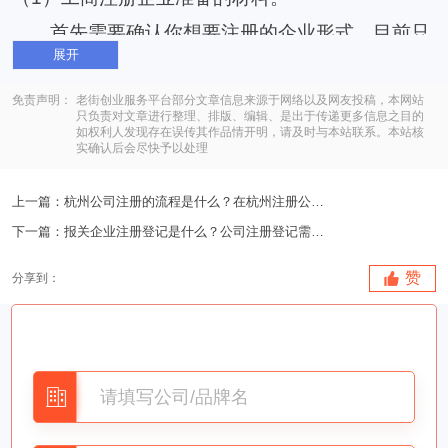
首先需要确认你想要注册的企业形式，目前只
展开
需要区分你是不是有合伙人，如果有合伙人的话，
势必要成立股东大会作出决议，如果没有合伙人的
免责声明：
老街创业服务平台部分文章信息来源于网络以及网友投稿，本网站
只负责对文章进行整理、排版、编辑、是出于传递更多信息之目的
如权利人发现存在误传其作品情开明，请及时与本站联系。本站核
话，就要确认自己开的是个人独资企业还是个体工
实确认后会尽快予以处理
商户，因为这两者之间的纳税情况是不一样的。如
上一篇：
杭州公司注册的流程是什么？在杭州注册公司需要注意什..
果是合伙企业的话，需要首先提交公司的名称进行
下一篇：
报关企业注册登记是什么？公司注册登记需要注意什么事..
审核，审核通过之后提交股东大会的决议，并且进
行工商和税务以及组织机构代码证的注册。如果是
赞
分享到：
个人企业的话，个人独资企业需要在名称审核之
后，进行工商和税务以及组织机构代码证的注册，
这个步骤和合伙企业基本相同，但是不需要股东大
会的步骤。如果个人企业注册成为个体工商户的