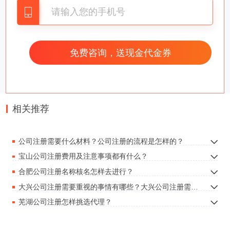
话，只需要进行工商和税务注册就可以了。
（
2
）工商注册企业的最快操作。
如果是自己进行企业的注册的话，相对是个体
工商户完成的速度最快，因为它少了一个证件的注
册要求，剩下的企业注册时间最快，基本上在
45
个
相关推荐
工作日左右，如果想要快速完成企业注册并且进行
营业的朋友，最好提前选择一家专业代办公司的帮
公司注册需要什么材料？公司注册的流程是怎样的？
助，他们对于国家机构之间的运转以及所需准备的
宝山公司注册费用及注意事项都有什么？
材料都有详细的了解，能够在和企业签约之后，迅
合肥公司注册名称核名怎样去进行？
速地对企业的诉求作出反应，真正达到了
30
天内包
大兴公司注册需要重视的事情有哪些？大兴公司注册需要重视的事情是什么？
注册的要求，完成大多数创业企业对于时效性的要
芜湖公司注册怎样挑选代理？
求。