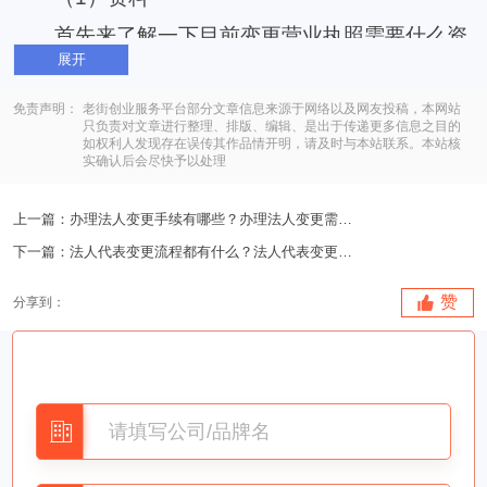
首先来了解一下目前变更营业执照需要什么资
展开
料，通常情况下整体的变更流程相对简单，所以资
料可能也不是特别多，但是具体需要怎样的资料，
免责声明：
老街创业服务平台部分文章信息来源于网络以及网友投稿，本网站
只负责对文章进行整理、排版、编辑、是出于传递更多信息之目的
如权利人发现存在误传其作品情开明，请及时与本站联系。本站核
要根据变更的内容而定，一般情况下，如果想要变
实确认后会尽快予以处理
更营业执照，首先需要填写变更申请书，变更申请
上一篇：
办理法人变更手续有哪些？办理法人变更需要提供哪些材..
书填写的格式可以根据网上的相应指导而定，填写
下一篇：
法人代表变更流程都有什么？法人代表变更的资料需要哪..
完毕之后需要签上公司法人的名字，同时也需要盖
上公司的公章。填写完毕之后还需要准备公司的执
赞
分享到：
照相关证明材料，比如营业执照的正件和副本，同
时可能还需要准备额外的材料，就根据变更的营业
执照涉及的相关方面而定，所以各位在变更之前最
好能够去了解一下。