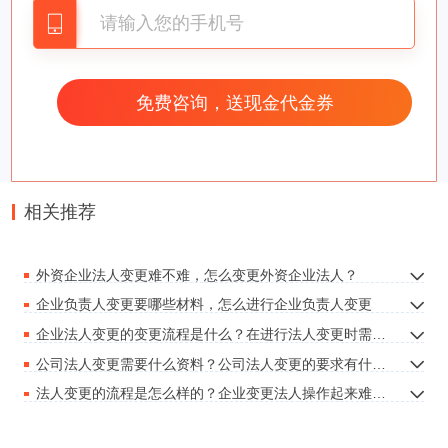
（
2
）条件
了解了目前变更营业执照需要什么资料之后，
我们来了解一下目前变更营业执照的条件，通常情
况下，很多公司都可以进行营业执照变更，所以并
没有太大的要求，只要公司是正常运营的，而且公
相关推荐
司法人也是正常在运营公司的，通常都可以进行执
照的变更业务办理，但是可能一年只有几次机会可
外资企业法人变更难不难，怎么变更外资企业法人？
以进行执照的变更，所以各位一定要清楚。
企业负责人变更要哪些材料，怎么进行企业负责人变更
企业法人变更的变更流程是什么？在进行法人变更时需要准备什么材料呢？
（
3
）总结
公司法人变更需要什么资料？公司法人变更的要求有什么？
上文主要讲解了营业执照变更的相应资料，同
法人变更的流程是怎么样的？企业变更法人操作起来难不难啊？
时也介绍了目前哪些公司可以进行营业执照的变