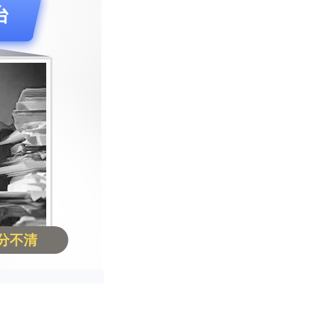
台
分不清