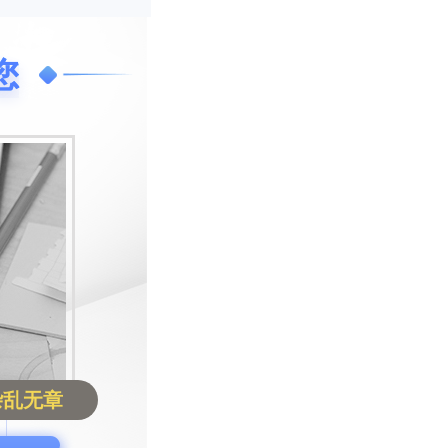
您
杂乱无章