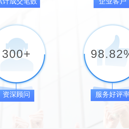
累计成交笔数
企业客户
300
+
98.82
资深顾问
服务好评